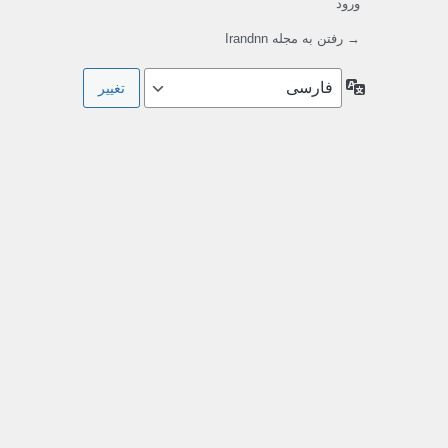
ورود
→ رفتن به مجله Irandnn
زبان