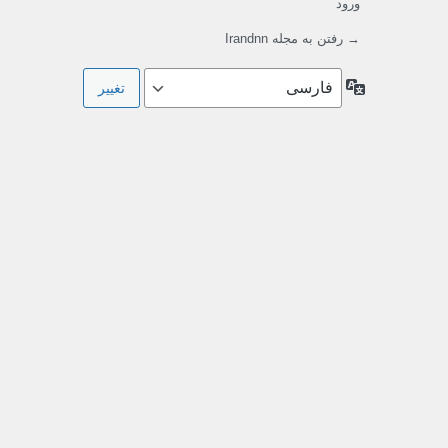
ورود
→ رفتن به مجله Irandnn
زبان