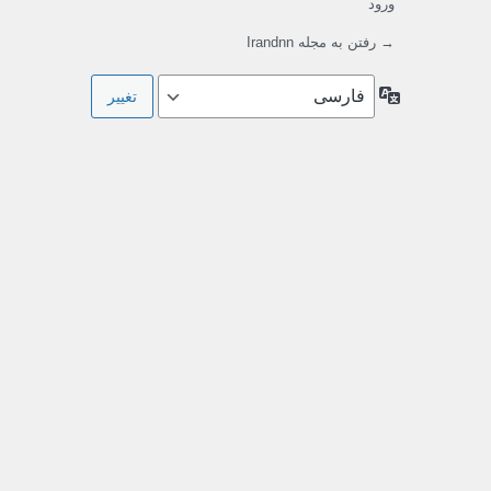
ورود
→ رفتن به مجله Irandnn
زبان