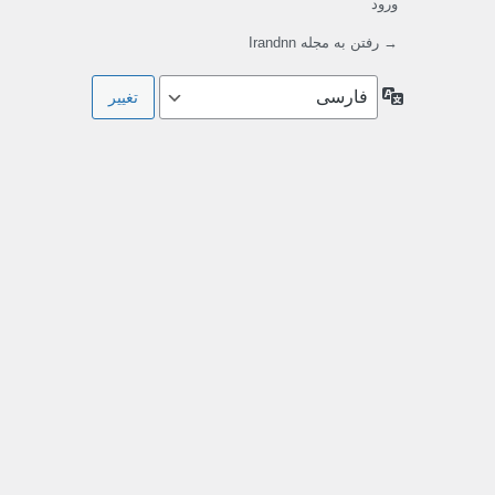
ورود
→ رفتن به مجله Irandnn
زبان