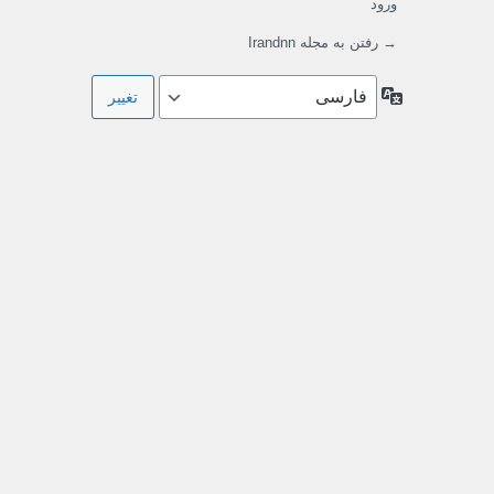
ورود
→ رفتن به مجله Irandnn
زبان