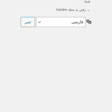
ورود
→ رفتن به مجله Irandnn
زبان