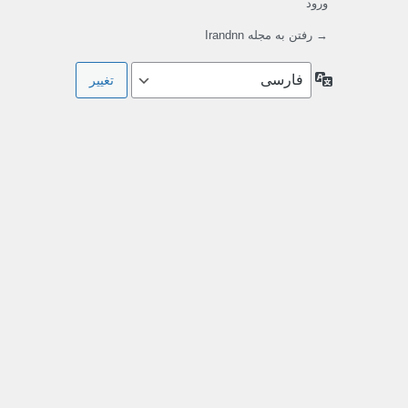
ورود
→ رفتن به مجله Irandnn
زبان