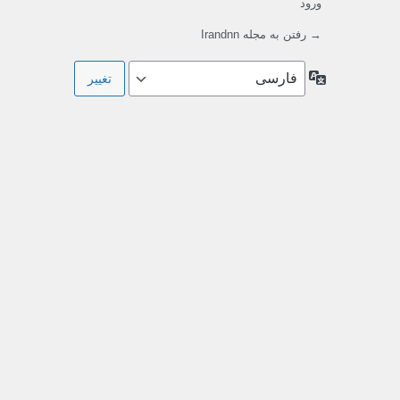
ورود
→ رفتن به مجله Irandnn
زبان