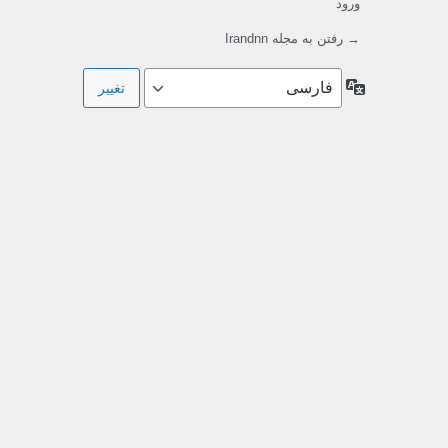
ورود
→ رفتن به مجله Irandnn
زبان