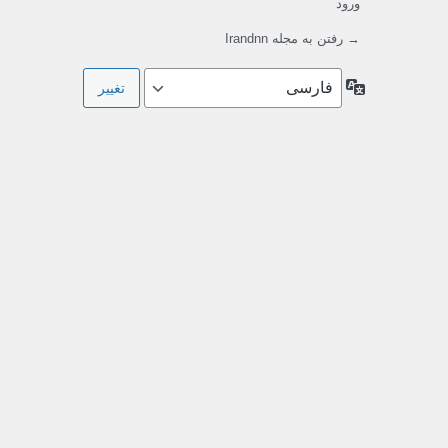
ورود
→ رفتن به مجله Irandnn
زبان