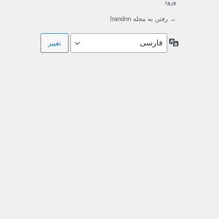
ورود
→ رفتن به مجله Irandnn
زبان