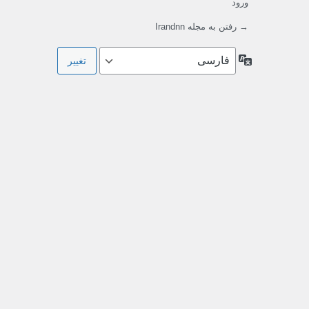
ورود
→ رفتن به مجله Irandnn
زبان