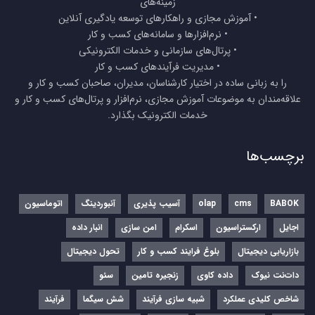
زمینه‌های
• آموزش مجازی و راهکارهای توسعه یادگیری آنلاین
• نرم‌افزارها و سامانه‌های کسب و کار
• پرتال‌های سازمانی و خدمات الکترونیکی
• مدیریت فرآیندهای کسب و کار
را به زبانی ساده در اختیار کارشناسان، مدیران، صاحبان کسب و کار و
علاقه‌مندان به موضوعات آموزش مجازی، نرم‌افزار و پرتال‌های کسب و کار و
خدمات الکترونیک بگذارد.
برچسب‌ها
BABOK
cms
olap
آسیب پذیری
آنبوردینگ
اتوماسیون
اجایل
ارکستراسیون
اسکرام
امن سازی
انبار داده
بازاریابی دیجیتال
بلوغ فرایند کسب و کار
تحول دیجیتال
دات‌نت نیوک
داده کاوی
زنجیره تامین
سئو
شاخص کلیدی عملکرد
شبیه سازی فرآیند
شش سیگما
فرآیند