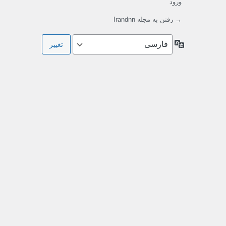
ورود
→ رفتن به مجله Irandnn
زبان