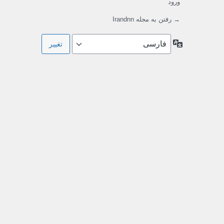
ورود
→ رفتن به مجله Irandnn
زبان