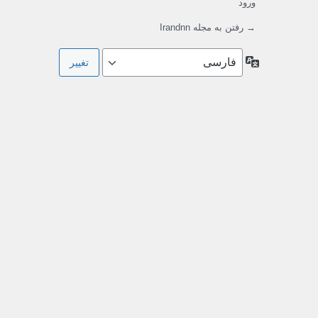
ورود
→ رفتن به مجله Irandnn
زبان