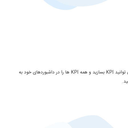
از همه موجودیت های تعریف شده در فرآیندها می توانید KPI بسازید و همه KPI ها را در داشبوردهای خود به
د.