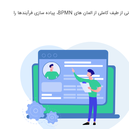
در بخش طراحی فرآیندها، محیط ویژوال با پشتیبانی از طیف کاملی از المان های BPMN، پیاده سازی فرآیندها را