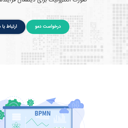
صورت الکترونیک برای ذینفعان فرآیندها
درخواست دمو
ارتباط با م