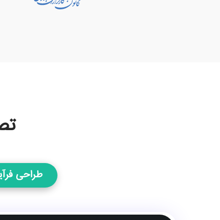
تص
طراحی فرآی