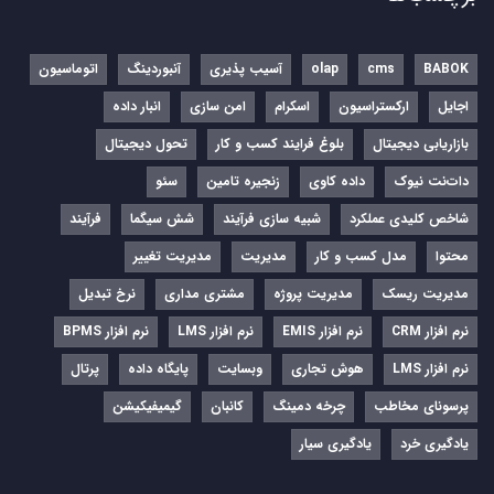
BABOK
cms
olap
آسیب پذیری
آنبوردینگ
اتوماسیون
اجایل
ارکستراسیون
اسکرام
امن سازی
انبار داده
بازاریابی دیجیتال
بلوغ فرایند کسب و کار
تحول دیجیتال
دات‌نت نیوک
داده کاوی
زنجیره تامین
سئو
شاخص کلیدی عملکرد
شبیه سازی فرآیند
شش سیگما
فرآیند
محتوا
مدل کسب و کار
مدیریت
مدیریت تغییر
مدیریت ریسک
مدیریت پروژه
مشتری مداری
نرخ تبدیل
نرم‌ افزار CRM
نرم‌ افزار EMIS
نرم‌ افزار LMS
نرم افزار BPMS
نرم افزار LMS
هوش تجاری
وبسایت
پایگاه داده
پرتال
پرسونای مخاطب
چرخه دمینگ
کانبان
گیمیفیکیشن
یادگیری خرد
یادگیری سیار