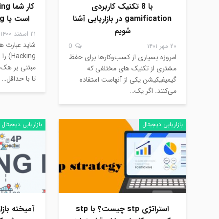
با 8 تکنیک کاربردی
gamification در بازاریابی آشنا
است یا Digital Marketing ؟
شویم
۲۱ اسفند ۱۴۰۰
۲۰ مهر ۱۴۰۱
0
cking
امروزه بسیاری از کسب‌وکارها برای حفظ
مبتنی بر هک 
مشتری از تکنیک های مختلفی که
تا با حداقل…
گیمیفیکیشن یکی از آنهاست استفاده
می‌کنند. اگر یک…
بازاریابی دیجیتال
بازاریابی دیجیتال
استراتژی stp چیست؟ با stp
آمیخته باز