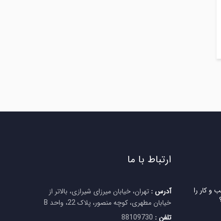
ارتباط با ما
 و کار را
آدرس :
تهران، خیابان میرزای شیرازی، بالاتر از
خیابان مطهری، کوچه منصور، پلاک 22، واحد B
تلفن :
88109730