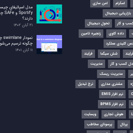
اسکرام
امن سازی
مدل اسپاتیفای چی
potify
بازاریابی دیجیتال
دارند؟
کسب و کار
تحول دیجیتال
۲۱ آبان ۱۴۰۲
داده کاوی
زنجیره تامین
نمودا
چگونه ترسیم می‌شو
ص کلیدی عملکرد
۱۱ آبان ۱۴۰۱
آیند
شش سیگما
فرآیند
ل کسب و کار
مدیریت
ر
مدیریت ریسک
ه
مشتری مداری
نرخ تبدیل
نرم‌ افزار EMIS
نرم افزار BPMS
هوش تجاری
وبسایت
پرتال
پرسونای مخاطب