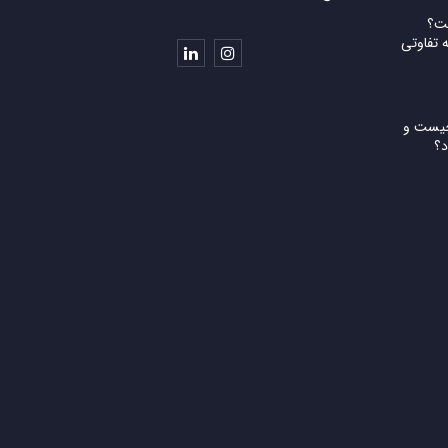
ست؟
S و SAFe چه تفاوتی
ر swimlane چیست و
د؟