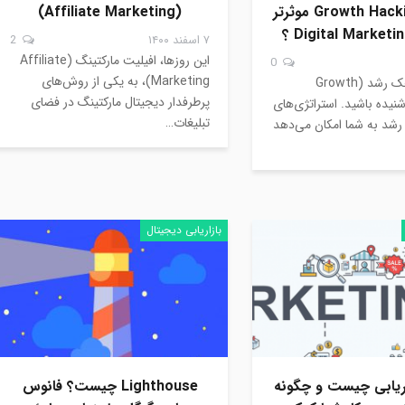
کار شما Growth Hacking موثرتر
(Affiliate Marketing)
۷ اسفند ۱۴۰۰
2
این روزها، افیلیت مارکتینگ (Affiliate
0
Marketing)، به یکی از روش‌های
شاید عبارت هک رشد (Growth
پرطرفدار دیجیتال مارکتینگ در فضای
Ha) را شنیده باشید. استراتژی‌های
تبلیغات…
رشد به شما امکان می‌دهد
بازاریابی دیجیتال
اریابی چیست و چگونه
Lighthouse چیست؟ فانوس