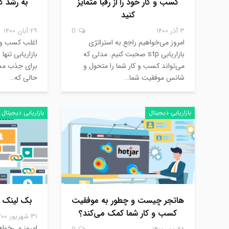
کسب و کار خود را از رقبا متمایز
به رشد ک
کنید
۳ آذر ۱۴۰۰
0
۲۹ آبان ۱۴۰۰
امروز می‌خواهیم راجع به استراتژی
اغلب کسب و ک
بازاریابی stp صحبت کنیم. مدلی که
بازاریابی تنها
می‌تواند کسب و کار شما را متحول و
برای جذب مش
شانس موفقیت شما…
حالی که…
بازاریابی دیجیتال
بازاریابی دیجیتال
هاتجر چیست و چطور به موفقیت
بک لینک pbn؛ مفید یا مخرب؟
کسب و کار شما کمک می‌کند؟
۳۱ شهریور ۱۴۰۰