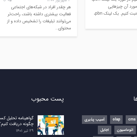
۳ شهریور ۱۴۰۰
0
 مورد آن چیزهایی
هر چقدر افراد در شبکه‌های اجتماعی
شنیده‌اید، صحبت کنیم. بک لینک pbn،
فعالیت بیشتری داشته باشند، راحت‌تر
می‌توانند تبلیغات را تشخیص داده و از
محتوای…
ا
پست محبوب
گواهینامه تحلیل کسب
cms
olap
آسیب پذیری
چگونه دریافت کنیم؟
اتوماسیون
اجایل
۲۹ تیر ۱۴۰۱