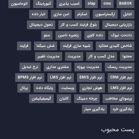
BABOK
cms
olap
آسیب پذیری
آنبوردینگ
اتوماسیون
اجایل
ارکستراسیون
اسکرام
امن سازی
انبار داده
بازاریابی دیجیتال
بلوغ فرایند کسب و کار
تحول دیجیتال
دات‌نت نیوک
داده کاوی
زنجیره تامین
سئو
شاخص کلیدی عملکرد
شبیه سازی فرآیند
شش سیگما
فرآیند
محتوا
مدل کسب و کار
مدیریت
مدیریت تغییر
مدیریت ریسک
مدیریت پروژه
مشتری مداری
نرخ تبدیل
نرم‌ افزار CRM
نرم‌ افزار EMIS
نرم‌ افزار LMS
نرم افزار BPMS
نرم افزار LMS
هوش تجاری
وبسایت
پایگاه داده
پرتال
پرسونای مخاطب
چرخه دمینگ
کانبان
گیمیفیکیشن
یادگیری خرد
یادگیری سیار
پست محبوب