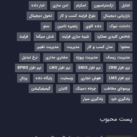
اجایل
ارکستراسیون
اسکرام
امن سازی
انبار داده
بازاریابی دیجیتال
بلوغ فرایند کسب و کار
تحول دیجیتال
دات‌نت نیوک
داده کاوی
زنجیره تامین
سئو
شاخص کلیدی عملکرد
شبیه سازی فرآیند
شش سیگما
فرآیند
محتوا
مدل کسب و کار
مدیریت
مدیریت تغییر
مدیریت ریسک
مدیریت پروژه
مشتری مداری
نرخ تبدیل
نرم‌ افزار CRM
نرم‌ افزار EMIS
نرم‌ افزار LMS
نرم افزار BPMS
نرم افزار LMS
هوش تجاری
وبسایت
پایگاه داده
پرتال
پرسونای مخاطب
چرخه دمینگ
کانبان
گیمیفیکیشن
یادگیری خرد
یادگیری سیار
پست محبوب