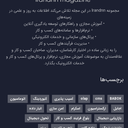
مجموعه Irandnn در این مجله تلاش می‌کند اطلاعات به روز و علمی در
زمینه‌های
• آموزش مجازی و راهکارهای توسعه یادگیری آنلاین
• نرم‌افزارها و سامانه‌های کسب و کار
• پرتال‌های سازمانی و خدمات الکترونیکی
• مدیریت فرآیندهای کسب و کار
را به زبانی ساده در اختیار کارشناسان، مدیران، صاحبان کسب و کار و
علاقه‌مندان به موضوعات آموزش مجازی، نرم‌افزار و پرتال‌های کسب و کار و
خدمات الکترونیک بگذارد.
برچسب‌ها
BABOK
cms
olap
آسیب پذیری
آنبوردینگ
اتوماسیون
اجایل
ارکستراسیون
اسکرام
امن سازی
انبار داده
بازاریابی دیجیتال
بلوغ فرایند کسب و کار
تحول دیجیتال
دات‌نت نیوک
داده کاوی
زنجیره تامین
سئو