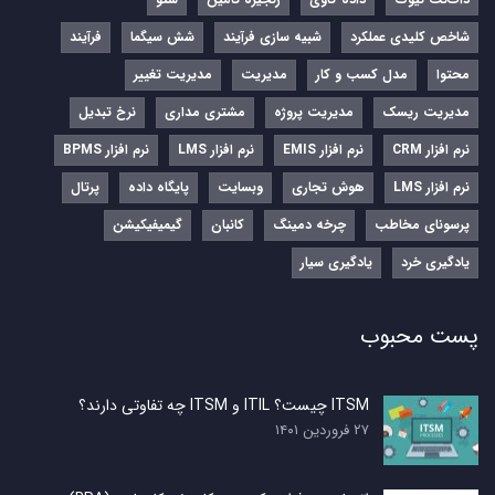
شاخص کلیدی عملکرد
شبیه سازی فرآیند
شش سیگما
فرآیند
محتوا
مدل کسب و کار
مدیریت
مدیریت تغییر
مدیریت ریسک
مدیریت پروژه
مشتری مداری
نرخ تبدیل
نرم‌ افزار CRM
نرم‌ افزار EMIS
نرم‌ افزار LMS
نرم افزار BPMS
نرم افزار LMS
هوش تجاری
وبسایت
پایگاه داده
پرتال
پرسونای مخاطب
چرخه دمینگ
کانبان
گیمیفیکیشن
یادگیری خرد
یادگیری سیار
پست محبوب
ITSM چیست؟ ITIL و ITSM چه تفاوتی دارند؟
۲۷ فروردین ۱۴۰۱