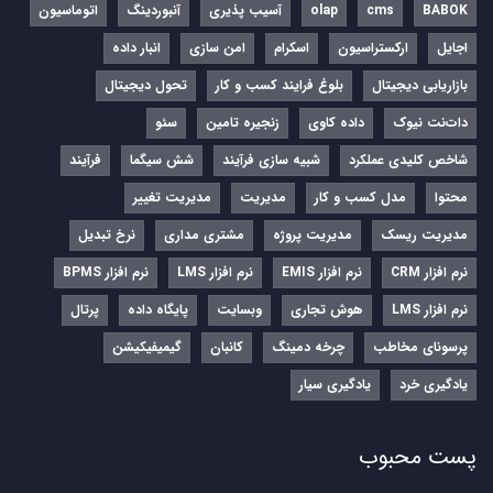
BABOK
cms
olap
آسیب پذیری
آنبوردینگ
اتوماسیون
اجایل
ارکستراسیون
اسکرام
امن سازی
انبار داده
بازاریابی دیجیتال
بلوغ فرایند کسب و کار
تحول دیجیتال
دات‌نت نیوک
داده کاوی
زنجیره تامین
سئو
شاخص کلیدی عملکرد
شبیه سازی فرآیند
شش سیگما
فرآیند
محتوا
مدل کسب و کار
مدیریت
مدیریت تغییر
مدیریت ریسک
مدیریت پروژه
مشتری مداری
نرخ تبدیل
نرم‌ افزار CRM
نرم‌ افزار EMIS
نرم‌ افزار LMS
نرم افزار BPMS
نرم افزار LMS
هوش تجاری
وبسایت
پایگاه داده
پرتال
پرسونای مخاطب
چرخه دمینگ
کانبان
گیمیفیکیشن
یادگیری خرد
یادگیری سیار
پست محبوب