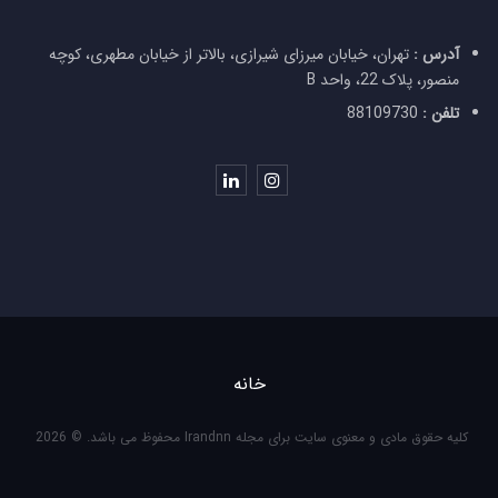
آدرس :
تهران، خیابان میرزای شیرازی، بالاتر از خیابان مطهری، کوچه
منصور، پلاک 22، واحد B
تلفن :
88109730
خانه
کلیه حقوق مادی و معنوی سایت برای مجله Irandnn محفوظ می باشد. © 2026