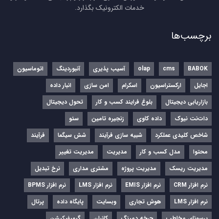
خدمات الکترونیک بگذارد.
برچسب‌ها
BABOK
cms
olap
آسیب پذیری
آنبوردینگ
اتوماسیون
اجایل
ارکستراسیون
اسکرام
امن سازی
انبار داده
بازاریابی دیجیتال
بلوغ فرایند کسب و کار
تحول دیجیتال
دات‌نت نیوک
داده کاوی
زنجیره تامین
سئو
شاخص کلیدی عملکرد
شبیه سازی فرآیند
شش سیگما
فرآیند
محتوا
مدل کسب و کار
مدیریت
مدیریت تغییر
مدیریت ریسک
مدیریت پروژه
مشتری مداری
نرخ تبدیل
نرم‌ افزار CRM
نرم‌ افزار EMIS
نرم‌ افزار LMS
نرم افزار BPMS
نرم افزار LMS
هوش تجاری
وبسایت
پایگاه داده
پرتال
پرسونای مخاطب
چرخه دمینگ
کانبان
گیمیفیکیشن