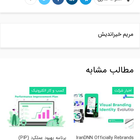
مریم خیراندیش
مطالب مشابه
اخبار شرکت
کسب و کار الکترونیک
IranDNN Officially Rebrands
برنامه بهبود عملکرد (PIP)