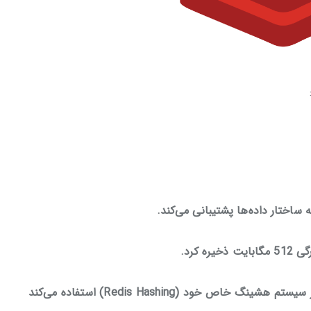
به‌جای سیستم‌های هشینگ معمول، redis از سیستم هشینگ خاص خود (Redis Hashing) استفاده می‌کند