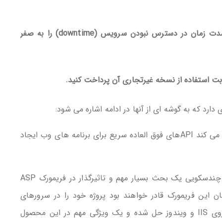
با استفاده از قابلیت clustering، می‌توان مدت زمان در دسترس نبودن سرویس (downtime) را به صفر
ASP.NET Core یک فریمورک قوی است که کمک می کند APIهای فوق العاده سریع برای برنامه های وب ایجاد
در ASP Core خاصیت Cross Platform یا همان چندسکویی یک بحث بسیار مهم و تاثیرگذار در فریمورک ASP
ان این فریمورک قادر خواهند بود پروژه خود را در سرورهای
لینوکس یا مک نیز اجرا کنند و مشکل اجرا فقط روی IIS و ویندوز حل شده و یک ویژگی مهم در این محصول