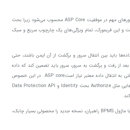
فریمورک سریع با Performance عالی یکی از فاکتورهای مهم در موفقیت ASP Core محسوب می‌شود زیرا بحث
ت و این فریمورک، تمام ویژگی‌های یک چارچوب سریع و سبک
ست. داده‌ها باید بین انتقال سرور و برگشت از آن ایمن باشند، حتی
ن بعد از رفت و برگشت به سرور، سرور باید تضمین کند که داده
دست نخورده باقی مانده است. به طور خلاصه، وقتی به انتقال داده معتبر نیاز استASP core در این خصوص
عملکرد قابل ارائه‌ای از خود نشان داده و با تکنیک‌هایی مثل Authorize بحث Identity و Data Protection API
ند.
مجموعه این ویژگی‌ها به همراه تجربه توسعه و کار با ماژول BPMS راهبران، نسخه جدید را محصولی بسیار چابک،