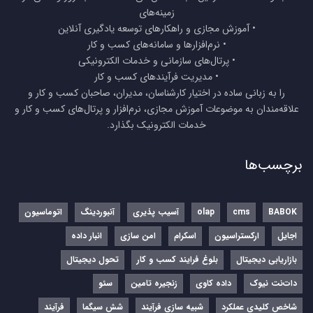
زمینه‌های
• آموزش مجازی و راهکارهای توسعه یادگیری آنلاین
• نرم‌افزارها و سامانه‌های کسب و کار
• پرتال‌های سازمانی و خدمات الکترونیکی
• مدیریت فرآیندهای کسب و کار
را به زبانی ساده در اختیار کارشناسان، مدیران، صاحبان کسب و کار و
علاقه‌مندان به موضوعات آموزش مجازی، نرم‌افزار و پرتال‌های کسب و کار و
خدمات الکترونیک بگذارد.
برچسب‌ها
BABOK
cms
olap
آسیب پذیری
آنبوردینگ
اتوماسیون
اجایل
ارکستراسیون
اسکرام
امن سازی
انبار داده
بازاریابی دیجیتال
بلوغ فرایند کسب و کار
تحول دیجیتال
دات‌نت نیوک
داده کاوی
زنجیره تامین
سئو
شاخص کلیدی عملکرد
شبیه سازی فرآیند
شش سیگما
فرآیند