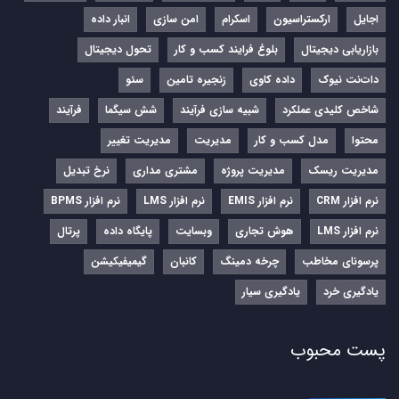
اجایل
ارکستراسیون
اسکرام
امن سازی
انبار داده
بازاریابی دیجیتال
بلوغ فرایند کسب و کار
تحول دیجیتال
دات‌نت نیوک
داده کاوی
زنجیره تامین
سئو
شاخص کلیدی عملکرد
شبیه سازی فرآیند
شش سیگما
فرآیند
محتوا
مدل کسب و کار
مدیریت
مدیریت تغییر
مدیریت ریسک
مدیریت پروژه
مشتری مداری
نرخ تبدیل
نرم‌ افزار CRM
نرم‌ افزار EMIS
نرم‌ افزار LMS
نرم افزار BPMS
نرم افزار LMS
هوش تجاری
وبسایت
پایگاه داده
پرتال
پرسونای مخاطب
چرخه دمینگ
کانبان
گیمیفیکیشن
یادگیری خرد
یادگیری سیار
پست محبوب