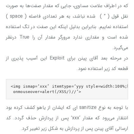
که در اطراف علامت مساوی، جایی که مقدار صفت‌ها به صورت
نقل قول ( ” ) شده نباشد، به هر تعدادی فاصله ( space )
استفاده نماییم. بنابراین بدلیل اینکه این صفت در تگ استفاده
شده است و مقداری ندارد مرورگر مقدار آن را True درنظر
می‌گیرد.
در مرحله بعد آقای پینن برای Exploit این آسیب پذیری از
قطعه کد زیر استفاده نمود.
<img ismap=‘xxx’ itemtype=‘yyy style=width:100%;hei
 onmouseover=alert(/XSS/)//’>
با توجه به نوع sanitize ای که ایشان از یاهو کشف کرده بود
انتظار می‌رود که مقدار ‘xxx’ پس از پردازش حذف گردد. کد
ارسالی آقای پینن پس از پردازش به شکل زیر تغییر کرد.