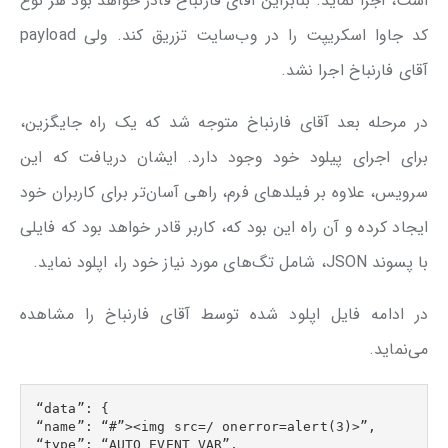
است، اجرا نماید. بنابراین آقای فارنباخ قادر خواهد بود هر نوع
کد جاوا اسکریپت را در وب‌سایت تزریق کند. ولی payload
آقای فارنباخ اجرا نشد.
در مرحله بعد آقای فارنباخ متوجه شد که یک راه جایگزین،
برای اجرای پیلود خود وجود دارد. ایشان دریافت که این
سرویس، علاوه بر فیلد‌های فرم، راهی آسان‌تر برای کاربران خود
ایجاد کرده و آن راه این بود که، کاربر قادر خواهد بود که فایلی
با پسوند JSON، شامل تگ‌های مورد نیاز خود را، اپلود نماید.
در ادامه فایل اپلود شده توسط آقای فارنباخ را مشاهده
می‌نماید.
“data”: {

“name”: “#”><img src=/ onerror=alert(3)>”,

“type”: “AUTO_EVENT_VAR”,
