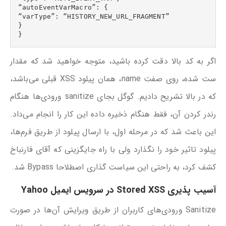
“autoEventVarMacro”: {

“varType”: “HISTORY_NEW_URL_FRAGMENT”

}

}
اگر به کد بالا دقت کرده باشید، متوجه خواهید شد که مقدار
ست شده، روی صفت name، همان پیلود XSS قبلی می‌باشد،
که در بالا تشریح دادیم. گوگل بجای sanitize ورودی‌ها هنگام
رندر کردن آن، فقط هنگام ذخیره داده این کار را انجام می‌داد.
این باعث شد که در مرحله اول، با ارسال پیلود از طریق فرم‌ها،
پیلود تاثیر خود را نگذارد ولی با راه جایگزینی که آقای فارنباخ
کشف کرد، به راحتی این سیاست گذاری اصطلاحا Bypass شد.
آسیب پذیری
Stored XSS
در سرویس ایمیل
Yahoo
Sanitize ورودی‌های کاربران از طریق ویرایش آن‌ها در صورت