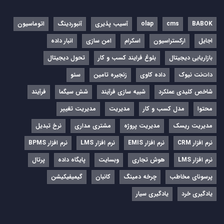
BABOK
cms
olap
آسیب پذیری
آنبوردینگ
اتوماسیون
اجایل
ارکستراسیون
اسکرام
امن سازی
انبار داده
بازاریابی دیجیتال
بلوغ فرایند کسب و کار
تحول دیجیتال
دات‌نت نیوک
داده کاوی
زنجیره تامین
سئو
شاخص کلیدی عملکرد
شبیه سازی فرآیند
شش سیگما
فرآیند
محتوا
مدل کسب و کار
مدیریت
مدیریت تغییر
مدیریت ریسک
مدیریت پروژه
مشتری مداری
نرخ تبدیل
نرم‌ افزار CRM
نرم‌ افزار EMIS
نرم‌ افزار LMS
نرم افزار BPMS
نرم افزار LMS
هوش تجاری
وبسایت
پایگاه داده
پرتال
پرسونای مخاطب
چرخه دمینگ
کانبان
گیمیفیکیشن
یادگیری خرد
یادگیری سیار