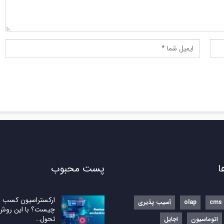
ا
پست محبوب
ارکستراسیون کسب و 
cms
olap
آسیب پذیری
چیست؟ با این روش
تحول…
اتوماسیون
اجایل