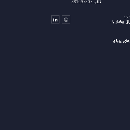
تلفن :
88109730
نون
ق بهادار با…
ی پویا یا