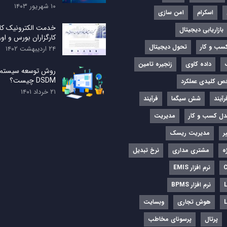
۱۰ شهریور ۱۴۰۳
اسکرام
امن سازی
خدمت الکترونیک کا
بازاریابی دیجیتال
کارگزاران بورس و اورا
کسب و کار
تحول دیجیتال
۲۴ اردیبهشت ۱۴۰۲
داده کاوی
زنجیره تامین
روش توسعه سیستم‌ها
DSDM چیست؟
ص کلیدی عملکرد
۲۱ خرداد ۱۴۰۱
آیند
شش سیگما
فرآیند
ل کسب و کار
مدیریت
ر
مدیریت ریسک
ه
مشتری مداری
نرخ تبدیل
نرم‌ افزار EMIS
نرم افزار BPMS
هوش تجاری
وبسایت
پرتال
پرسونای مخاطب