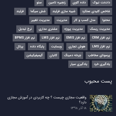
دات‌نت نیوک
داده کاوی
زنجیره تامین
سئو
شاخص کلیدی عملکرد
شبیه سازی فرآیند
شش سیگما
فرآیند
محتوا
مدل کسب و کار
مدیریت
مدیریت تغییر
مدیریت ریسک
مدیریت پروژه
مشتری مداری
نرخ تبدیل
نرم‌ افزار CRM
نرم‌ افزار EMIS
نرم‌ افزار LMS
نرم افزار BPMS
نرم افزار LMS
هوش تجاری
وبسایت
پایگاه داده
پرتال
پرسونای مخاطب
چرخه دمینگ
کانبان
گیمیفیکیشن
یادگیری خرد
یادگیری سیار
پست محبوب
واقعیت مجازی چیست ؟ چه کاربردی در آموزش مجازی
دارد؟
۱۸ آذر ۱۳۹۸