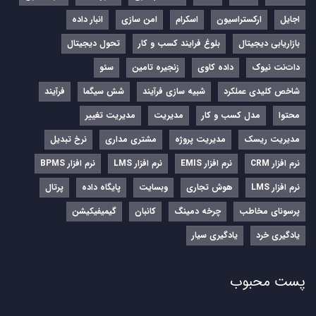
اجایل
ارکستراسیون
اسکرام
امن سازی
انبار داده
بازاریابی دیجیتال
بلوغ فرایند کسب و کار
تحول دیجیتال
دات‌نت نیوک
داده کاوی
زنجیره تامین
سئو
شاخص کلیدی عملکرد
شبیه سازی فرآیند
شش سیگما
فرآیند
محتوا
مدل کسب و کار
مدیریت
مدیریت تغییر
مدیریت ریسک
مدیریت پروژه
مشتری مداری
نرخ تبدیل
نرم‌ افزار CRM
نرم‌ افزار EMIS
نرم‌ افزار LMS
نرم افزار BPMS
نرم افزار LMS
هوش تجاری
وبسایت
پایگاه داده
پرتال
پرسونای مخاطب
چرخه دمینگ
کانبان
گیمیفیکیشن
یادگیری خرد
یادگیری سیار
پست محبوب