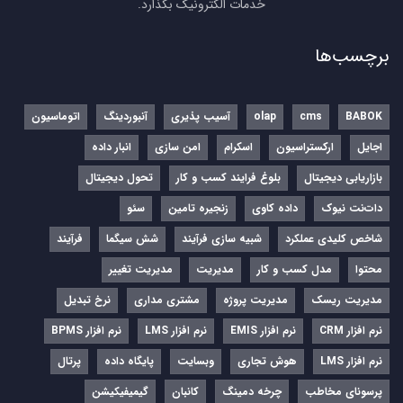
خدمات الکترونیک بگذارد.
برچسب‌ها
BABOK
cms
olap
آسیب پذیری
آنبوردینگ
اتوماسیون
اجایل
ارکستراسیون
اسکرام
امن سازی
انبار داده
بازاریابی دیجیتال
بلوغ فرایند کسب و کار
تحول دیجیتال
دات‌نت نیوک
داده کاوی
زنجیره تامین
سئو
شاخص کلیدی عملکرد
شبیه سازی فرآیند
شش سیگما
فرآیند
محتوا
مدل کسب و کار
مدیریت
مدیریت تغییر
مدیریت ریسک
مدیریت پروژه
مشتری مداری
نرخ تبدیل
نرم‌ افزار CRM
نرم‌ افزار EMIS
نرم‌ افزار LMS
نرم افزار BPMS
نرم افزار LMS
هوش تجاری
وبسایت
پایگاه داده
پرتال
پرسونای مخاطب
چرخه دمینگ
کانبان
گیمیفیکیشن