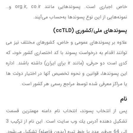
خاص اجباری است. پسوندهایی مانند org.ir, co.ir و…
نمونه‌هایی از این نوع پسوندها به‌حساب می‌آیند.
پسوندهای ملی/كشوری (ccTLD)
علاوه بر پسوندهای عمومی و خاص، كشورهای مختلف نیز می
توانند اقدام به درخواست پسوند با كد اختصاری كشور خود، که
کدی است دو حرفی، (مانند ir برای ایران) داشته باشند. اداره
این پسوندها، قوانین و نحوه تخصیص آنها در اختیار دولت ها
یا مراكز معرفی شده توسط مراجع رسمی هر كشور است.
نام
پس از انتخاب پسوند، انتخاب نام دامنه مهمترین قسمت
تشكیل دهنده آدرس یك وب سایت است. این نام از تركیب 3
الی 64 حرف، عدد یا خط تیره (بدون فاصله) تشكیل می‌شود.