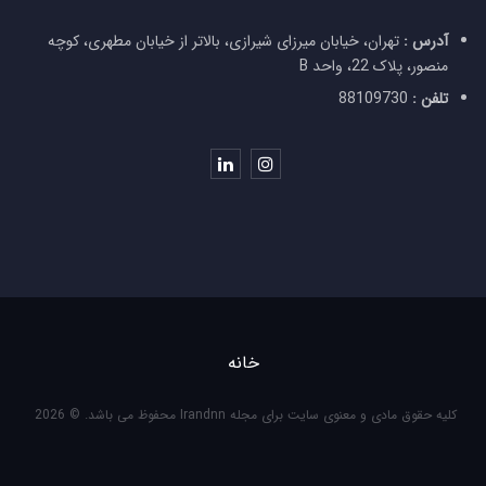
آدرس :
تهران، خیابان میرزای شیرازی، بالاتر از خیابان مطهری، کوچه
منصور، پلاک 22، واحد B
تلفن :
88109730
خانه
کلیه حقوق مادی و معنوی سایت برای مجله Irandnn محفوظ می باشد. © 2026