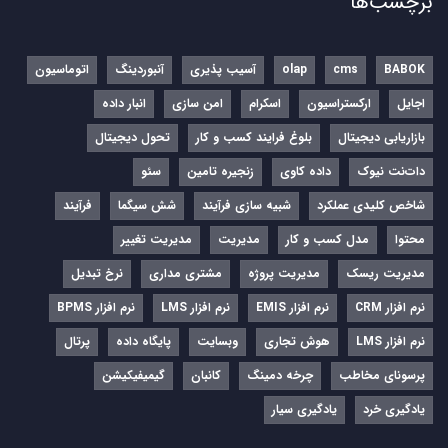
برچسب‌ها
BABOK
cms
olap
آسیب پذیری
آنبوردینگ
اتوماسیون
اجایل
ارکستراسیون
اسکرام
امن سازی
انبار داده
بازاریابی دیجیتال
بلوغ فرایند کسب و کار
تحول دیجیتال
دات‌نت نیوک
داده کاوی
زنجیره تامین
سئو
شاخص کلیدی عملکرد
شبیه سازی فرآیند
شش سیگما
فرآیند
محتوا
مدل کسب و کار
مدیریت
مدیریت تغییر
مدیریت ریسک
مدیریت پروژه
مشتری مداری
نرخ تبدیل
نرم‌ افزار CRM
نرم‌ افزار EMIS
نرم‌ افزار LMS
نرم افزار BPMS
نرم افزار LMS
هوش تجاری
وبسایت
پایگاه داده
پرتال
پرسونای مخاطب
چرخه دمینگ
کانبان
گیمیفیکیشن
یادگیری خرد
یادگیری سیار