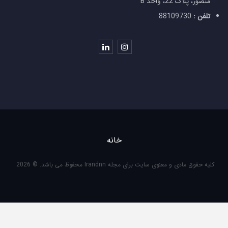
منصور، پلاک 22، واحد B
تلفن :
88109730
خانه
کلیه حقوق مادی و معنوی سایت برای مجله Irandnn محفوظ می باشد. © 2026