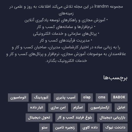
مجموعه Irandnn در این مجله تلاش می‌کند اطلاعات به روز و علمی در
زمینه‌های
• آموزش مجازی و راهکارهای توسعه یادگیری آنلاین
• نرم‌افزارها و سامانه‌های کسب و کار
• پرتال‌های سازمانی و خدمات الکترونیکی
• مدیریت فرآیندهای کسب و کار
را به زبانی ساده در اختیار کارشناسان، مدیران، صاحبان کسب و کار و
علاقه‌مندان به موضوعات آموزش مجازی، نرم‌افزار و پرتال‌های کسب و کار و
خدمات الکترونیک بگذارد.
برچسب‌ها
BABOK
cms
olap
آسیب پذیری
آنبوردینگ
اتوماسیون
اجایل
ارکستراسیون
اسکرام
امن سازی
انبار داده
بازاریابی دیجیتال
بلوغ فرایند کسب و کار
تحول دیجیتال
دات‌نت نیوک
داده کاوی
زنجیره تامین
سئو