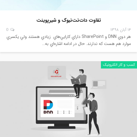
تفاوت دات‌نت‌نیوک و شیرپوینت
۱۴ آبان ۱۳۹۸
0
هر دوي DNN و SharePoint داراي کارايي‌هاي زيادي هستند ولي يکسري
موارد هم هست که ندارند. حال در ادامه اشاره‌اي به…
کسب و کار الکترونیک