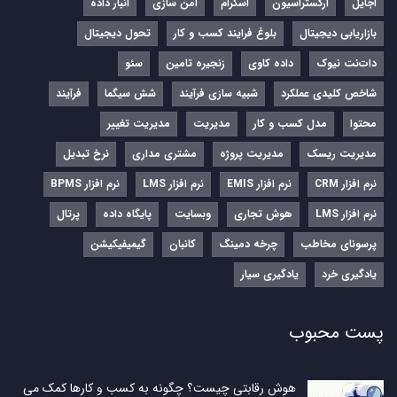
اجایل
ارکستراسیون
اسکرام
امن سازی
انبار داده
بازاریابی دیجیتال
بلوغ فرایند کسب و کار
تحول دیجیتال
دات‌نت نیوک
داده کاوی
زنجیره تامین
سئو
شاخص کلیدی عملکرد
شبیه سازی فرآیند
شش سیگما
فرآیند
محتوا
مدل کسب و کار
مدیریت
مدیریت تغییر
مدیریت ریسک
مدیریت پروژه
مشتری مداری
نرخ تبدیل
نرم‌ افزار CRM
نرم‌ افزار EMIS
نرم‌ افزار LMS
نرم افزار BPMS
نرم افزار LMS
هوش تجاری
وبسایت
پایگاه داده
پرتال
پرسونای مخاطب
چرخه دمینگ
کانبان
گیمیفیکیشن
یادگیری خرد
یادگیری سیار
پست محبوب
هوش رقابتی چیست؟ چگونه به کسب و کارها کمک می