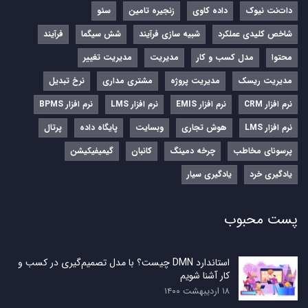
دات‌نت نیوک
داده کاوی
زنجیره تامین
سئو
شاخص کلیدی عملکرد
شبیه سازی فرآیند
شش سیگما
فرآیند
محتوا
مدل کسب و کار
مدیریت
مدیریت تغییر
مدیریت ریسک
مدیریت پروژه
مشتری مداری
نرخ تبدیل
نرم‌ افزار CRM
نرم‌ افزار EMIS
نرم‌ افزار LMS
نرم افزار BPMS
نرم افزار LMS
هوش تجاری
وبسایت
پایگاه داده
پرتال
پرسونای مخاطب
چرخه دمینگ
کانبان
گیمیفیکیشن
یادگیری خرد
یادگیری سیار
پست محبوب
استاندارد DMN چیست؟ با مدل تصمیم‌گیری در کسب و
کار آشنا شویم
۱۸ اردیبهشت ۱۴۰۰