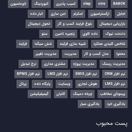
BABOK
cms
olap
آسیب پذیری
آنبوردینگ
اتوماسیون
اجایل
ارکستراسیون
اسکرام
امن سازی
انبار داده
بازاریابی دیجیتال
بلوغ فرایند کسب و کار
تحول دیجیتال
دات‌نت نیوک
داده کاوی
زنجیره تامین
سئو
شاخص کلیدی عملکرد
شبیه سازی فرآیند
شش سیگما
فرآیند
محتوا
مدل کسب و کار
مدیریت
مدیریت تغییر
مدیریت ریسک
مدیریت پروژه
مشتری مداری
نرخ تبدیل
نرم‌ افزار CRM
نرم‌ افزار EMIS
نرم‌ افزار LMS
نرم افزار BPMS
نرم افزار LMS
هوش تجاری
وبسایت
پایگاه داده
پرتال
پرسونای مخاطب
چرخه دمینگ
کانبان
گیمیفیکیشن
یادگیری خرد
یادگیری سیار
پست محبوب