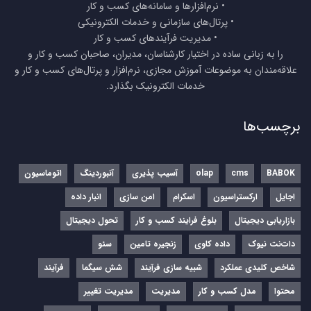
• نرم‌افزارها و سامانه‌های کسب و کار
• پرتال‌های سازمانی و خدمات الکترونیکی
• مدیریت فرآیندهای کسب و کار
را به زبانی ساده در اختیار کارشناسان، مدیران، صاحبان کسب و کار و
علاقه‌مندان به موضوعات آموزش مجازی، نرم‌افزار و پرتال‌های کسب و کار و
خدمات الکترونیک بگذارد.
برچسب‌ها
BABOK
cms
olap
آسیب پذیری
آنبوردینگ
اتوماسیون
اجایل
ارکستراسیون
اسکرام
امن سازی
انبار داده
بازاریابی دیجیتال
بلوغ فرایند کسب و کار
تحول دیجیتال
دات‌نت نیوک
داده کاوی
زنجیره تامین
سئو
شاخص کلیدی عملکرد
شبیه سازی فرآیند
شش سیگما
فرآیند
محتوا
مدل کسب و کار
مدیریت
مدیریت تغییر