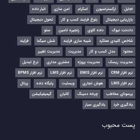
اجایل
ارکستراسیون
اسکرام
امن سازی
انبار داده
بازاریابی دیجیتال
بلوغ فرایند کسب و کار
تحول دیجیتال
دات‌نت نیوک
داده کاوی
زنجیره تامین
سئو
شاخص کلیدی عملکرد
شبیه سازی فرآیند
شش سیگما
فرآیند
محتوا
مدل کسب و کار
مدیریت
مدیریت تغییر
مدیریت ریسک
مدیریت پروژه
مشتری مداری
نرخ تبدیل
نرم‌ افزار CRM
نرم‌ افزار EMIS
نرم‌ افزار LMS
نرم افزار BPMS
نرم افزار LMS
هوش تجاری
وبسایت
پایگاه داده
پرتال
پرسونای مخاطب
چرخه دمینگ
کانبان
گیمیفیکیشن
یادگیری خرد
یادگیری سیار
پست محبوب