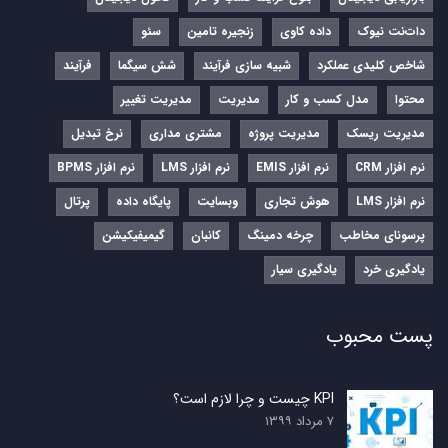
دات‌نت نیوک
داده کاوی
زنجیره تامین
سئو
شاخص کلیدی عملکرد
شبیه سازی فرآیند
شش سیگما
فرآیند
محتوا
مدل کسب و کار
مدیریت
مدیریت تغییر
مدیریت ریسک
مدیریت پروژه
مشتری مداری
نرخ تبدیل
نرم‌ افزار CRM
نرم‌ افزار EMIS
نرم‌ افزار LMS
نرم افزار BPMS
نرم افزار LMS
هوش تجاری
وبسایت
پایگاه داده
پرتال
پرسونای مخاطب
چرخه دمینگ
کانبان
گیمیفیکیشن
یادگیری خرد
یادگیری سیار
پست محبوب
KPI چیست و چرا لازم است؟
۷ مرداد ۱۳۹۹