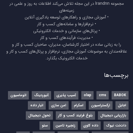
مجموعه Irandnn در این مجله تلاش می‌کند اطلاعات به روز و علمی در
زمینه‌های
• آموزش مجازی و راهکارهای توسعه یادگیری آنلاین
• نرم‌افزارها و سامانه‌های کسب و کار
• پرتال‌های سازمانی و خدمات الکترونیکی
• مدیریت فرآیندهای کسب و کار
را به زبانی ساده در اختیار کارشناسان، مدیران، صاحبان کسب و کار و
علاقه‌مندان به موضوعات آموزش مجازی، نرم‌افزار و پرتال‌های کسب و کار و
خدمات الکترونیک بگذارد.
برچسب‌ها
BABOK
cms
olap
آسیب پذیری
آنبوردینگ
اتوماسیون
اجایل
ارکستراسیون
اسکرام
امن سازی
انبار داده
بازاریابی دیجیتال
بلوغ فرایند کسب و کار
تحول دیجیتال
دات‌نت نیوک
داده کاوی
زنجیره تامین
سئو