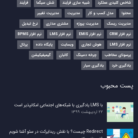
شاخص کلیدی عملکرد
شبیه سازی فرآیند
شش سیگما
فرآیند
محتوا
مدل کسب و کار
مدیریت
مدیریت تغییر
مدیریت ریسک
مدیریت پروژه
مشتری مداری
نرخ تبدیل
نرم‌ افزار CRM
نرم‌ افزار EMIS
نرم‌ افزار LMS
نرم افزار BPMS
نرم افزار LMS
هوش تجاری
وبسایت
پایگاه داده
پرتال
پرسونای مخاطب
چرخه دمینگ
کانبان
گیمیفیکیشن
یادگیری خرد
یادگیری سیار
پست محبوب
با LMS یادگیری با شبکه‌های اجتماعی امکانپذیر است
۲۲ اردیبهشت ۱۳۹۹
Redirect چیست؟ با نقش ریدایرکت در سئو آشنا شویم