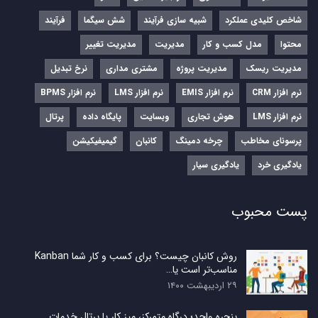
شاخص کلیدی عملکرد
شبیه سازی فرآیند
شش سیگما
فرآیند
محتوا
مدل کسب و کار
مدیریت
مدیریت تغییر
مدیریت ریسک
مدیریت پروژه
مشتری مداری
نرخ تبدیل
نرم‌ افزار CRM
نرم‌ افزار EMIS
نرم‌ افزار LMS
نرم افزار BPMS
نرم افزار LMS
هوش تجاری
وبسایت
پایگاه داده
پرتال
پرسونای مخاطب
چرخه دمینگ
کانبان
گیمیفیکیشن
یادگیری خرد
یادگیری سیار
پست محبوب
روش کانبان چیست؟ برای کسب و کار شما Kanban
مناسب‌تر است یا…
۲۹ اردیبهشت ۱۴۰۰
پنجره واحد؛ درگاه متمرکز، میز کار یا پرتال خدمات