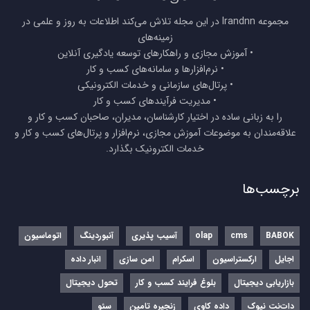
مجموعه Irandnn در این مجله تلاش می‌کند اطلاعات به روز و علمی در
زمینه‌های
• آموزش مجازی و راهکارهای توسعه یادگیری آنلاین
• نرم‌افزارها و سامانه‌های کسب و کار
• پرتال‌های سازمانی و خدمات الکترونیکی
• مدیریت فرآیندهای کسب و کار
را به زبانی ساده در اختیار کارشناسان، مدیران، صاحبان کسب و کار و
علاقه‌مندان به موضوعات آموزش مجازی، نرم‌افزار و پرتال‌های کسب و کار و
خدمات الکترونیک بگذارد.
برچسب‌ها
BABOK
cms
olap
آسیب پذیری
آنبوردینگ
اتوماسیون
اجایل
ارکستراسیون
اسکرام
امن سازی
انبار داده
بازاریابی دیجیتال
بلوغ فرایند کسب و کار
تحول دیجیتال
دات‌نت نیوک
داده کاوی
زنجیره تامین
سئو