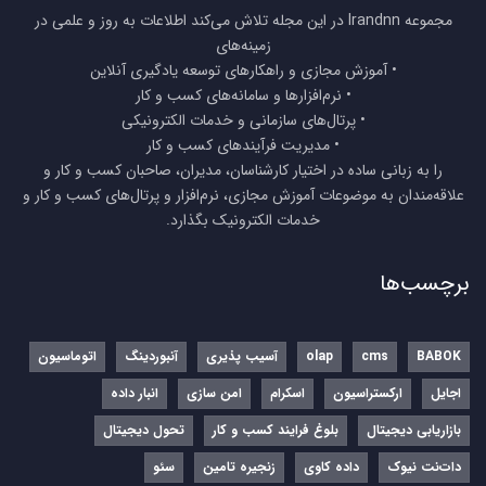
مجموعه Irandnn در این مجله تلاش می‌کند اطلاعات به روز و علمی در
زمینه‌های
• آموزش مجازی و راهکارهای توسعه یادگیری آنلاین
• نرم‌افزارها و سامانه‌های کسب و کار
• پرتال‌های سازمانی و خدمات الکترونیکی
• مدیریت فرآیندهای کسب و کار
را به زبانی ساده در اختیار کارشناسان، مدیران، صاحبان کسب و کار و
علاقه‌مندان به موضوعات آموزش مجازی، نرم‌افزار و پرتال‌های کسب و کار و
خدمات الکترونیک بگذارد.
برچسب‌ها
BABOK
cms
olap
آسیب پذیری
آنبوردینگ
اتوماسیون
اجایل
ارکستراسیون
اسکرام
امن سازی
انبار داده
بازاریابی دیجیتال
بلوغ فرایند کسب و کار
تحول دیجیتال
دات‌نت نیوک
داده کاوی
زنجیره تامین
سئو