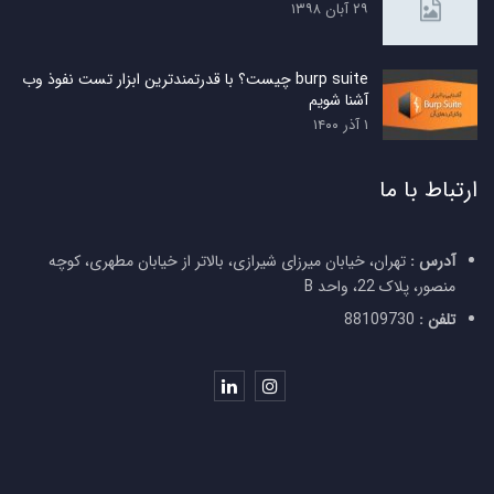
۲۹ آبان ۱۳۹۸
burp suite چیست؟ با قدرتمندترین ابزار تست نفوذ وب
آشنا شویم
۱ آذر ۱۴۰۰
ارتباط با ما
آدرس :
تهران، خیابان میرزای شیرازی، بالاتر از خیابان مطهری، کوچه
منصور، پلاک 22، واحد B
تلفن :
88109730