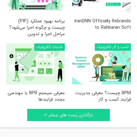
IranDNN Officially Rebrands
برنامه بهبود عملکرد (PIP)
to Rahbaran Soft
چیست و چگونه اجرا می‌شود؟
مراحل اجرا و تدوین
کسب و کار الکترونیک
خدمات الکترونیک
BPM چیست؟ معرفی مدیریت
معرفی سیستم BPR یا مهندسی
فرایند کسب و کار
مجدد فرایندها
بارگذاری پست های بیشتر