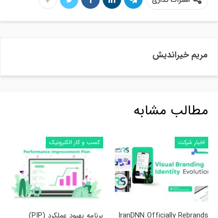
مریم خیراندیش
مطالب مشابه
اخبار شرکت
کسب و کار الکترونیک
IranDNN Officially Rebrands
برنامه بهبود عملکرد (PIP)