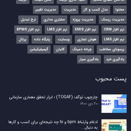
محتوا
مدل کسب و کار
مدیریت
مدیریت تغییر
مدیریت ریسک
مدیریت پروژه
مشتری مداری
نرخ تبدیل
نرم‌ افزار CRM
نرم‌ افزار EMIS
نرم‌ افزار LMS
نرم افزار BPMS
نرم افزار LMS
هوش تجاری
وبسایت
پایگاه داده
پرتال
پرسونای مخاطب
چرخه دمینگ
کانبان
گیمیفیکیشن
یادگیری خرد
یادگیری سیار
پست محبوب
چارچوب توگف (TOGAF) ؛ ابزار تحقق معماری سازمانی
۲۰ دی ۱۴۰۰
ادغام وارتباط bpm و bi چه نتیجه‌ای برای کسب و کارها
به دنبال…