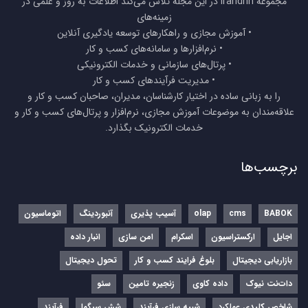
مجموعه Irandnn در این مجله تلاش می‌کند اطلاعات به روز و علمی در
زمینه‌های
• آموزش مجازی و راهکارهای توسعه یادگیری آنلاین
• نرم‌افزارها و سامانه‌های کسب و کار
• پرتال‌های سازمانی و خدمات الکترونیکی
• مدیریت فرآیندهای کسب و کار
را به زبانی ساده در اختیار کارشناسان، مدیران، صاحبان کسب و کار و
علاقه‌مندان به موضوعات آموزش مجازی، نرم‌افزار و پرتال‌های کسب و کار و
خدمات الکترونیک بگذارد.
برچسب‌ها
BABOK
cms
olap
آسیب پذیری
آنبوردینگ
اتوماسیون
اجایل
ارکستراسیون
اسکرام
امن سازی
انبار داده
بازاریابی دیجیتال
بلوغ فرایند کسب و کار
تحول دیجیتال
دات‌نت نیوک
داده کاوی
زنجیره تامین
سئو
شاخص کلیدی عملکرد
شبیه سازی فرآیند
شش سیگما
فرآیند