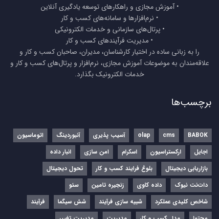
• آموزش مجازی و راهکارهای توسعه یادگیری آنلاین
• نرم‌افزارها و سامانه‌های کسب و کار
• پرتال‌های سازمانی و خدمات الکترونیکی
• مدیریت فرآیندهای کسب و کار
را به زبانی ساده در اختیار کارشناسان، مدیران، صاحبان کسب و کار و
علاقه‌مندان به موضوعات آموزش مجازی، نرم‌افزار و پرتال‌های کسب و کار و
خدمات الکترونیک بگذارد.
برچسب‌ها
BABOK
cms
olap
آسیب پذیری
آنبوردینگ
اتوماسیون
اجایل
ارکستراسیون
اسکرام
امن سازی
انبار داده
بازاریابی دیجیتال
بلوغ فرایند کسب و کار
تحول دیجیتال
دات‌نت نیوک
داده کاوی
زنجیره تامین
سئو
شاخص کلیدی عملکرد
شبیه سازی فرآیند
شش سیگما
فرآیند
محتوا
مدل کسب و کار
مدیریت
مدیریت تغییر