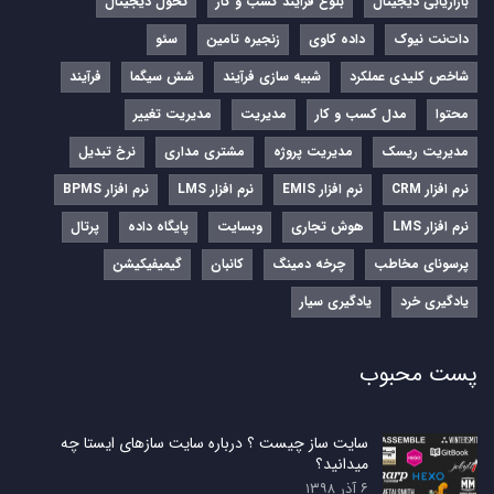
بازاریابی دیجیتال
بلوغ فرایند کسب و کار
تحول دیجیتال
دات‌نت نیوک
داده کاوی
زنجیره تامین
سئو
شاخص کلیدی عملکرد
شبیه سازی فرآیند
شش سیگما
فرآیند
محتوا
مدل کسب و کار
مدیریت
مدیریت تغییر
مدیریت ریسک
مدیریت پروژه
مشتری مداری
نرخ تبدیل
نرم‌ افزار CRM
نرم‌ افزار EMIS
نرم‌ افزار LMS
نرم افزار BPMS
نرم افزار LMS
هوش تجاری
وبسایت
پایگاه داده
پرتال
پرسونای مخاطب
چرخه دمینگ
کانبان
گیمیفیکیشن
یادگیری خرد
یادگیری سیار
پست محبوب
سایت ساز چیست ؟ درباره سایت سازهای ایستا چه
میدانید؟
۶ آذر ۱۳۹۸